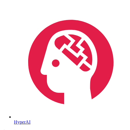
HyperAI