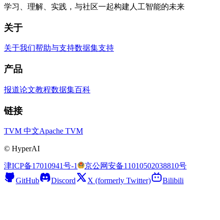
学习、理解、实践，与社区一起构建人工智能的未来
关于
关于我们
帮助与支持
数据集支持
产品
报道
论文
教程
数据集
百科
链接
TVM 中文
Apache TVM
©
HyperAI
津ICP备17010941号-1
京公网安备11010502038810号
GitHub
Discord
X (formerly Twitter)
Bilibili