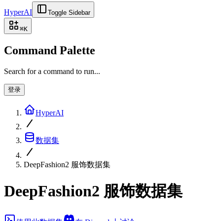
HyperAI
Toggle Sidebar
⌘
K
Command Palette
Search for a command to run...
登录
HyperAI
数据集
DeepFashion2 服饰数据集
DeepFashion2 服饰数据集