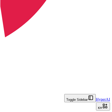
HyperAI
Toggle Sidebar
K
⌘