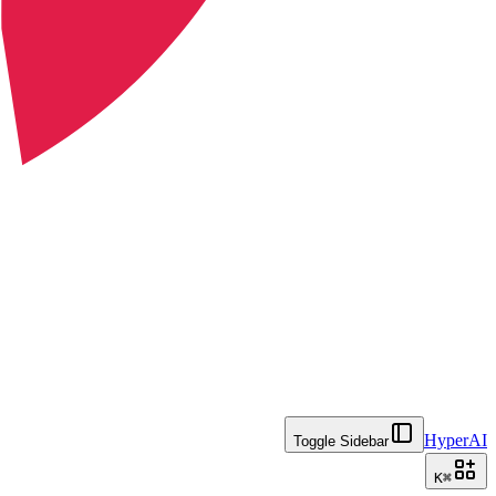
HyperAI
Toggle Sidebar
K
⌘