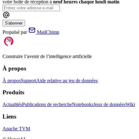
votre boîte de réception à
neuf heures chaque lundi matin
S'abonner
Propulsé par
MailChimp
Construire l’avenir de l’intelligence artificielle
À propos
À propos
Support
Aide relative au jeu de données
Produits
Actualités
Publications de recherche
Notebooks
Jeux de données
Wiki
Liens
Apache TVM