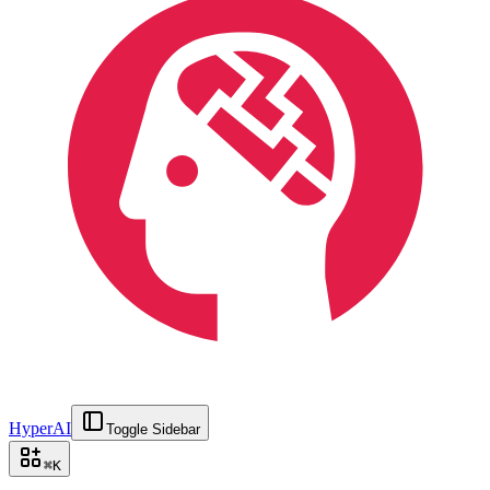
HyperAI
Toggle Sidebar
⌘
K