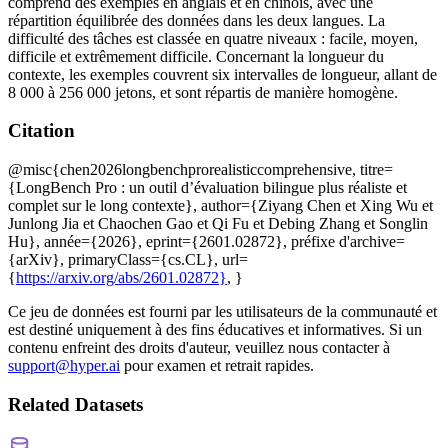
comprend des exemples en anglais et en chinois, avec une
répartition équilibrée des données dans les deux langues. La
difficulté des tâches est classée en quatre niveaux : facile, moyen,
difficile et extrêmement difficile. Concernant la longueur du
contexte, les exemples couvrent six intervalles de longueur, allant de
8 000 à 256 000 jetons, et sont répartis de manière homogène.
Citation
@misc{chen2026longbenchprorealisticcomprehensive, titre=
{LongBench Pro : un outil d’évaluation bilingue plus réaliste et
complet sur le long contexte}, author={Ziyang Chen et Xing Wu et
Junlong Jia et Chaochen Gao et Qi Fu et Debing Zhang et Songlin
Hu}, année={2026}, eprint={2601.02872}, préfixe d'archive=
{arXiv}, primaryClass={cs.CL}, url=
{
https://arxiv.org/abs/2601.02872}
, }
Ce jeu de données est fourni par les utilisateurs de la communauté et
est destiné uniquement à des fins éducatives et informatives. Si un
contenu enfreint des droits d'auteur, veuillez nous contacter à
support@hyper.ai
pour examen et retrait rapides.
Related Datasets