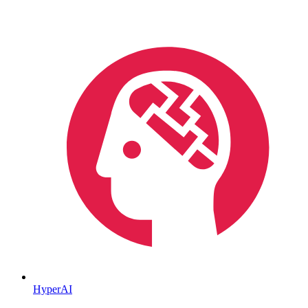
HyperAI