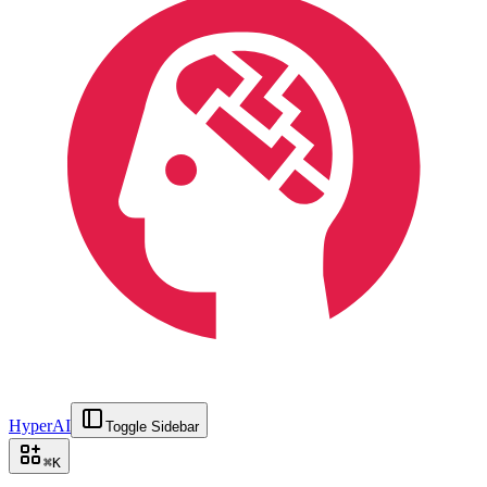
HyperAI
Toggle Sidebar
⌘
K