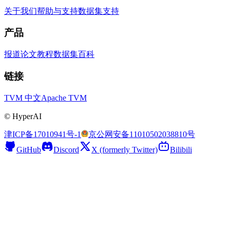
关于我们
帮助与支持
数据集支持
产品
报道
论文
教程
数据集
百科
链接
TVM 中文
Apache TVM
©
HyperAI
津ICP备17010941号-1
京公网安备11010502038810号
GitHub
Discord
X (formerly Twitter)
Bilibili