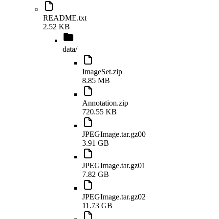
README.txt
2.52 KB
data
/
ImageSet.zip
8.85 MB
Annotation.zip
720.55 KB
JPEGImage.tar.gz00
3.91 GB
JPEGImage.tar.gz01
7.82 GB
JPEGImage.tar.gz02
11.73 GB