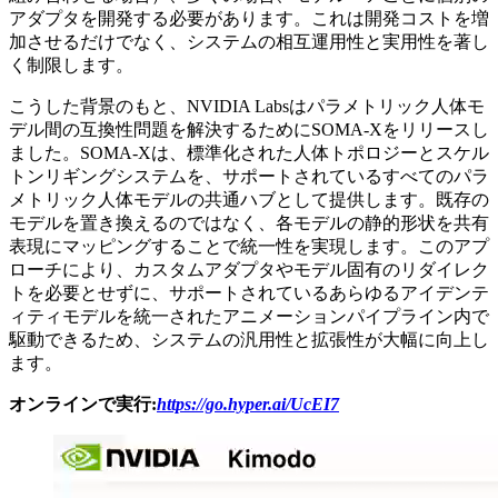
アダプタを開発する必要があります。これは開発コストを増
加させるだけでなく、システムの相互運用性と実用性を著し
く制限します。
こうした背景のもと、NVIDIA Labsはパラメトリック人体モ
デル間の互換性問題を解決するためにSOMA-Xをリリースし
ました。SOMA-Xは、標準化された人体トポロジーとスケル
トンリギングシステムを、サポートされているすべてのパラ
メトリック人体モデルの共通ハブとして提供します。既存の
モデルを置き換えるのではなく、各モデルの静的形状を共有
表現にマッピングすることで統一性を実現します。このアプ
ローチにより、カスタムアダプタやモデル固有のリダイレク
トを必要とせずに、サポートされているあらゆるアイデンテ
ィティモデルを統一されたアニメーションパイプライン内で
駆動できるため、システムの汎用性と拡張性が大幅に向上し
ます。
オンラインで実行:
https://go.hyper.ai/UcEI7