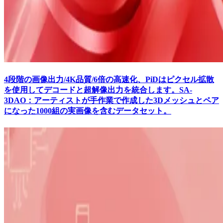
4段階の画像出力/4K品質/6倍の高速化、PiDはピクセル拡散
を使用してデコードと超解像出力を統合します。SA-
3DAO：アーティストが手作業で作成した3Dメッシュとペア
になった1000組の実画像を含むデータセット。