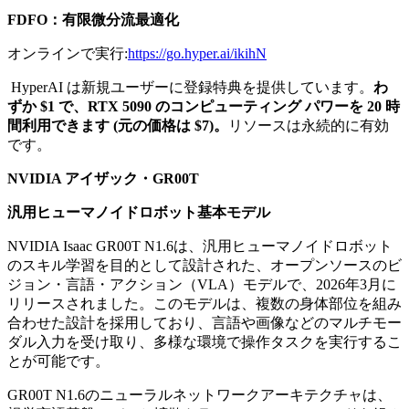
FDFO：有限微分流最適化
オンラインで実行:
https://go.hyper.ai/ikihN
HyperAI は新規ユーザーに登録特典を提供しています。
わ
ずか $1 で、RTX 5090 のコンピューティング パワーを 20 時
間利用できます (元の価格は $7)。
リソースは永続的に有効
です。
NVIDIA アイザック・GR00T
汎用ヒューマノイドロボット基本モデル
NVIDIA Isaac GR00T N1.6は、汎用ヒューマノイドロボット
のスキル学習を目的として設計された、オープンソースのビ
ジョン・言語・アクション（VLA）モデルで、2026年3月に
リリースされました。このモデルは、複数の身体部位を組み
合わせた設計を採用しており、言語や画像などのマルチモー
ダル入力を受け取り、多様な環境で操作タスクを実行するこ
とが可能です。
GR00T N1.6のニューラルネットワークアーキテクチャは、