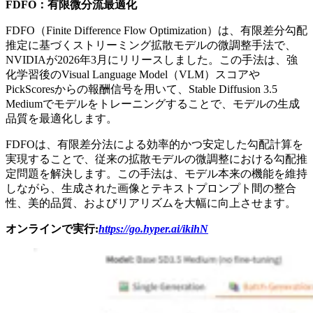
FDFO：有限微分流最適化
FDFO（Finite Difference Flow Optimization）は、有限差分勾配
推定に基づくストリーミング拡散モデルの微調整手法で、
NVIDIAが2026年3月にリリースしました。この手法は、強
化学習後のVisual Language Model（VLM）スコアや
PickScoresからの報酬信号を用いて、Stable Diffusion 3.5
Mediumでモデルをトレーニングすることで、モデルの生成
品質を最適化します。
FDFOは、有限差分法による効率的かつ安定した勾配計算を
実現することで、従来の拡散モデルの微調整における勾配推
定問題を解決します。この手法は、モデル本来の機能を維持
しながら、生成された画像とテキストプロンプト間の整合
性、美的品質、およびリアリズムを大幅に向上させます。
オンラインで実行:
https://go.hyper.ai/ikihN