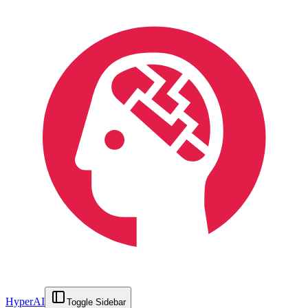
HyperAI
Toggle Sidebar