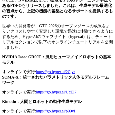
その上、
NVIDIAはまた、拡散モデルのトレーニング手法で
あるFDFOもリリースしました。これは、生成モデル最適化
の観点から、上記の機能の基盤となるサポートを提供するも
のです。
世界中の開発者が、GTC 2026のオープンソースの成果をよ
りアクセスしやすく安定した環境で迅速に体験できるように
するため、HyperAIのウェブサイト（hyper.ai）は、チュート
リアルセクションで以下のオンラインチュートリアルを公開
しました。
NVIDIA Isaac GR00T：汎用ヒューマノイドロボットの基本
モデル
オンラインで実行:
https://go.hyper.ai/2Cjvr
SOMA-X：統一されたパラメトリック人体モデルフレーム
ワーク
オンラインで実行:
https://go.hyper.ai/UcEI7
Kimodo：人間とロボットの動作生成モデル
オンラインで実行:
https://go.hyper.ai/p99vI