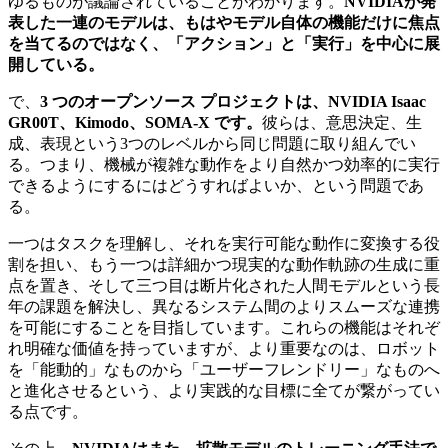
ゆるものが議論されていることがわかります。
NVIDIAが発
表した一連のモデルは、もはやモデル自体の機能だけに焦点
を当てるのではなく、「アクション」と「実行」を中心に展
開している。
で、
3 つのオープンソース プロジェクトは、NVIDIA Isaac
GR00T、Kimodo、SOMA-X です。
彼らは、意思決定、生
成、表現という3つのレベルから同じ問題に取り組んでい
る。つまり、機械が複雑な動作をより自然かつ効率的に実行
できるようにするにはどうすればよいか、という問題であ
る。
一つはタスクを理解し、それを実行可能な動作に変換する役
割を担い、もう一つは詳細かつ現実的な動作軌跡の生成に重
点を置き、そして三つ目は断片化された人間モデルという長
年の課題を解決し、異なるシステム間のよりスムーズな連携
を可能にすることを目指しています。これらの機能はそれぞ
れ明確な価値を持っていますが、より重要なのは、ロボット
を「能動的」なものから「ユーザーフレンドリー」なものへ
と進化させるという、より実践的な目標に全てが繋がってい
る点です。