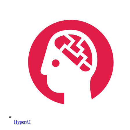
HyperAI