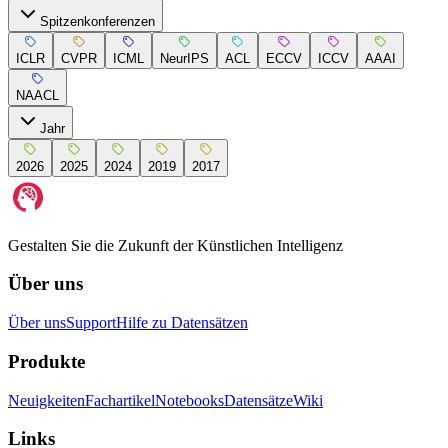
Spitzenkonferenzen
ICLR
CVPR
ICML
NeurIPS
ACL
ECCV
ICCV
AAAI
NAACL
Jahr
2026
2025
2024
2019
2017
Gestalten Sie die Zukunft der Künstlichen Intelligenz
Über uns
Über uns
Support
Hilfe zu Datensätzen
Produkte
Neuigkeiten
Fachartikel
Notebooks
Datensätze
Wiki
Links