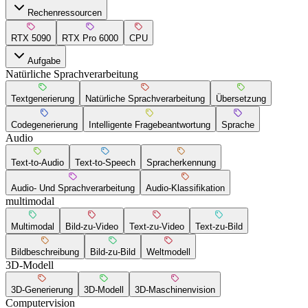
Rechenressourcen
RTX 5090
RTX Pro 6000
CPU
Aufgabe
Natürliche Sprachverarbeitung
Textgenerierung
Natürliche Sprachverarbeitung
Übersetzung
Codegenerierung
Intelligente Fragebeantwortung
Sprache
Audio
Text-to-Audio
Text-to-Speech
Spracherkennung
Audio- Und Sprachverarbeitung
Audio-Klassifikation
multimodal
Multimodal
Bild-zu-Video
Text-zu-Video
Text-zu-Bild
Bildbeschreibung
Bild-zu-Bild
Weltmodell
3D-Modell
3D-Generierung
3D-Modell
3D-Maschinenvision
Computervision