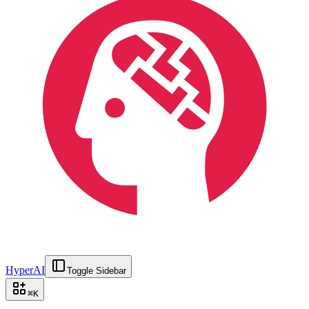
HyperAI
Toggle Sidebar
⌘
K