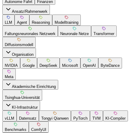
Autonome Fahrt
Finanzen
Ansatz/Rahmenwerk
LLM
Agent
Reasoning
Modelltraining
Faltungsneuronales Netzwerk
Neuronale Netze
Transformer
Diffusionsmodell
Organisation
NVIDIA
Google
DeepSeek
Microsoft
OpenAI
ByteDance
Meta
Akademische Einrichtung
Tsinghua-Universität
KI-Infrastruktur
vLLM
Datensatz
Tongyi Qianwen
PyTorch
TVM
KI-Compiler
Benchmarks
ComfyUI