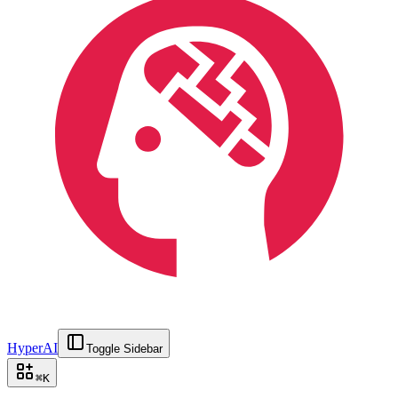
HyperAI
Toggle Sidebar
⌘
K