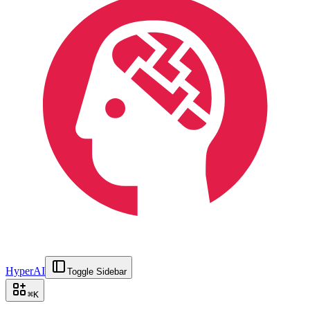
HyperAI
Toggle Sidebar
⌘
K