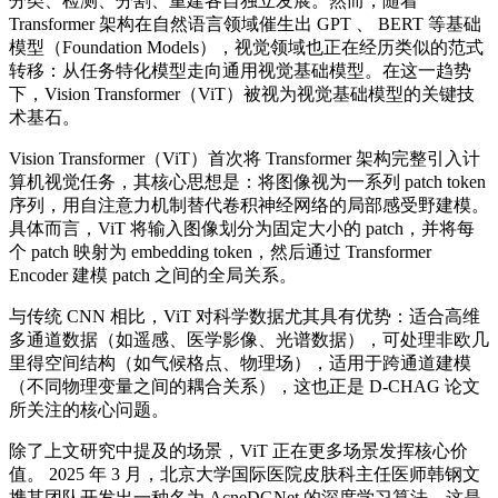
分类、检测、分割、重建各自独立发展。然而，随着
Transformer 架构在自然语言领域催生出 GPT 、 BERT 等基础
模型（Foundation Models），视觉领域也正在经历类似的范式
转移：从任务特化模型走向通用视觉基础模型。在这一趋势
下，Vision Transformer（ViT）被视为视觉基础模型的关键技
术基石。
Vision Transformer（ViT）首次将 Transformer 架构完整引入计
算机视觉任务，其核心思想是：将图像视为一系列 patch token
序列，用自注意力机制替代卷积神经网络的局部感受野建模。
具体而言，ViT 将输入图像划分为固定大小的 patch，并将每
个 patch 映射为 embedding token，然后通过 Transformer
Encoder 建模 patch 之间的全局关系。
与传统 CNN 相比，ViT 对科学数据尤其具有优势：适合高维
多通道数据（如遥感、医学影像、光谱数据），可处理非欧几
里得空间结构（如气候格点、物理场），适用于跨通道建模
（不同物理变量之间的耦合关系），这也正是 D-CHAG 论文
所关注的核心问题。
除了上文研究中提及的场景，ViT 正在更多场景发挥核心价
值。 2025 年 3 月，北京大学国际医院皮肤科主任医师韩钢文
携其团队开发出一种名为 AcneDGNet 的深度学习算法，这是