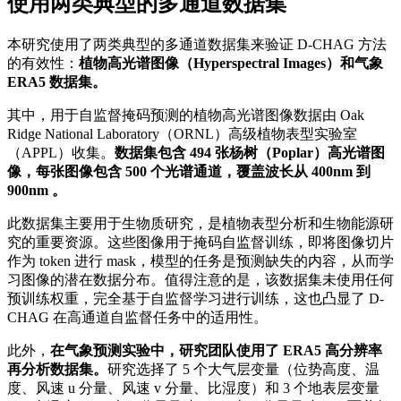
使用两类典型的多通道数据集
本研究使用了两类典型的多通道数据集来验证 D-CHAG 方法
的有效性：
植物高光谱图像（Hyperspectral Images）和气象
ERA5 数据集。
其中，用于自监督掩码预测的植物高光谱图像数据由 Oak
Ridge National Laboratory（ORNL）高级植物表型实验室
（APPL）收集。
数据集包含 494 张杨树（Poplar）高光谱图
像，每张图像包含 500 个光谱通道，覆盖波长从 400nm 到
900nm 。
此数据集主要用于生物质研究，是植物表型分析和生物能源研
究的重要资源。这些图像用于掩码自监督训练，即将图像切片
作为 token 进行 mask，模型的任务是预测缺失的内容，从而学
习图像的潜在数据分布。值得注意的是，该数据集未使用任何
预训练权重，完全基于自监督学习进行训练，这也凸显了 D-
CHAG 在高通道自监督任务中的适用性。
此外，
在气象预测实验中，研究团队使用了 ERA5 高分辨率
再分析数据集。
研究选择了 5 个大气层变量（位势高度、温
度、风速 u 分量、风速 v 分量、比湿度）和 3 个地表层变量