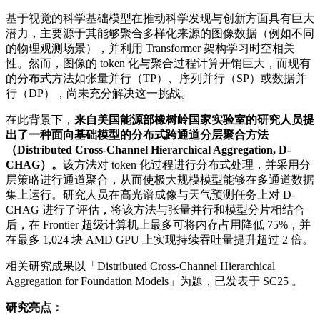
基于视觉的科学基础模型在推动科学发现与创新方面具有巨大
潜力，主要源于其能够聚合多样化来源的图像数据（例如不同
的物理观测场景），并利用 Transformer 架构学习时空相关
性。然而，图像的 token 化与聚合过程计算开销巨大，而现有
的分布式方法如张量并行（TP）、序列并行（SP）或数据并
行（DP），尚未充分解决这一挑战。
在此背景下，
来自美国能源部橡树岭国家实验室的研究人员提
出了一种面向基础模型的分布式跨通道分层聚合方法
（Distributed Cross-Channel Hierarchical Aggregation, D-
CHAG）。
该方法对 token 化过程进行分布式处理，并采用分
层策略进行通道聚合，从而使极大规模模型能够在多通道数据
集上运行。研究人员在高光谱成像与天气预测任务上对 D-
CHAG 进行了评估，将该方法与张量并行和模型分片相结合
后，在 Frontier 超级计算机上最多可将内存占用降低 75%，并
在最多 1,024 块 AMD GPU 上实现持续吞吐量提升超过 2 倍。
相关研究成果以「Distributed Cross-Channel Hierarchical
Aggregation for Foundation Models」为题，已发表于 SC25 。
研究亮点：