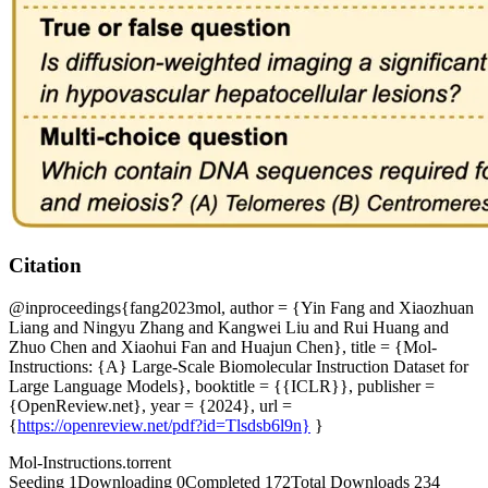
Citation
@inproceedings{fang2023mol, author = {Yin Fang and Xiaozhuan
Liang and Ningyu Zhang and Kangwei Liu and Rui Huang and
Zhuo Chen and Xiaohui Fan and Huajun Chen}, title = {Mol-
Instructions: {A} Large-Scale Biomolecular Instruction Dataset for
Large Language Models}, booktitle = {{ICLR}}, publisher =
{OpenReview.net}, year = {2024}, url =
{
https://openreview.net/pdf?id=Tlsdsb6l9n}
}
Mol-Instructions
.torrent
Seeding
1
Downloading
0
Completed
172
Total Downloads
234