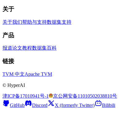
关于
关于我们
帮助与支持
数据集支持
产品
报道
论文
教程
数据集
百科
链接
TVM 中文
Apache TVM
©
HyperAI
津ICP备17010941号-1
京公网安备11010502038810号
GitHub
Discord
X (formerly Twitter)
Bilibili