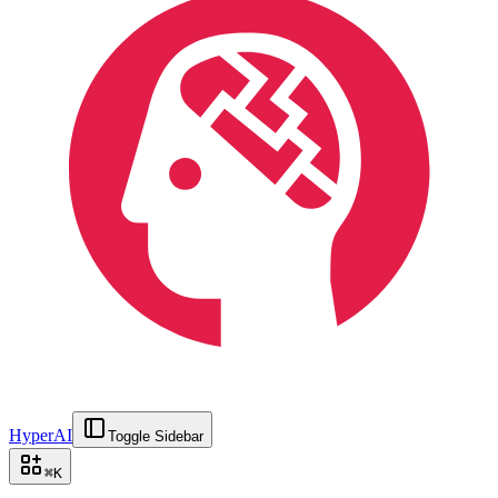
HyperAI
Toggle Sidebar
⌘
K