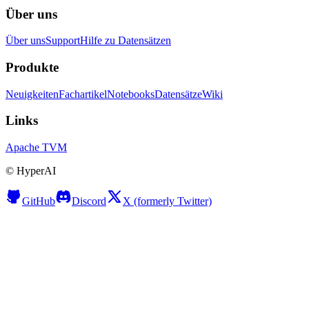
Über uns
Über uns
Support
Hilfe zu Datensätzen
Produkte
Neuigkeiten
Fachartikel
Notebooks
Datensätze
Wiki
Links
Apache TVM
©
HyperAI
GitHub
Discord
X (formerly Twitter)