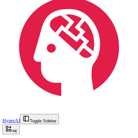
HyperAI
Toggle Sidebar
⌘
K