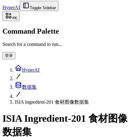
HyperAI
Toggle Sidebar
⌘
K
Command Palette
Search for a command to run...
登录
HyperAI
数据集
ISIA Ingredient-201 食材图像数据集
ISIA Ingredient-201 食材图像
数据集