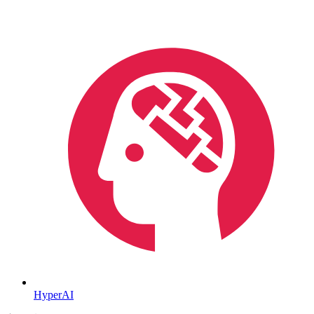
HyperAI