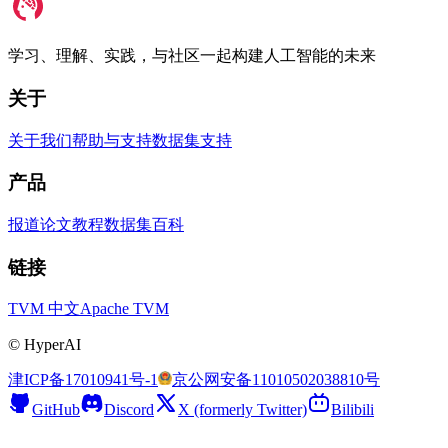
学习、理解、实践，与社区一起构建人工智能的未来
关于
关于我们
帮助与支持
数据集支持
产品
报道
论文
教程
数据集
百科
链接
TVM 中文
Apache TVM
©
HyperAI
津ICP备17010941号-1
京公网安备11010502038810号
GitHub
Discord
X (formerly Twitter)
Bilibili