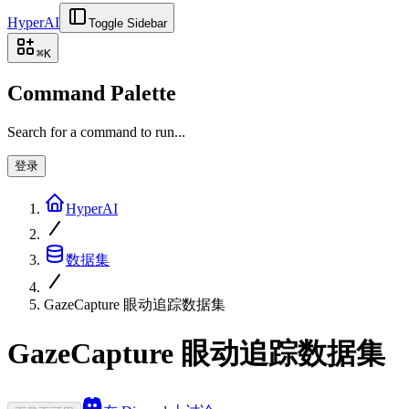
HyperAI
Toggle Sidebar
⌘
K
Command Palette
Search for a command to run...
登录
HyperAI
数据集
GazeCapture 眼动追踪数据集
GazeCapture 眼动追踪数据集