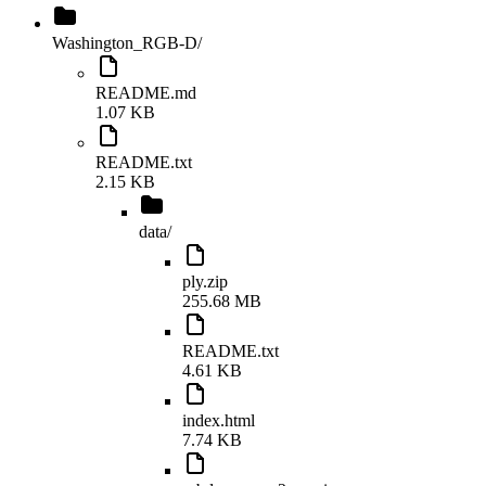
Washington_RGB-D
/
README.md
1.07 KB
README.txt
2.15 KB
data
/
ply.zip
255.68 MB
README.txt
4.61 KB
index.html
7.74 KB