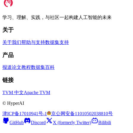
学习、理解、实践，与社区一起构建人工智能的未来
关于
关于我们
帮助与支持
数据集支持
产品
报道
论文
教程
数据集
百科
链接
TVM 中文
Apache TVM
©
HyperAI
津ICP备17010941号-1
京公网安备11010502038810号
GitHub
Discord
X (formerly Twitter)
Bilibili