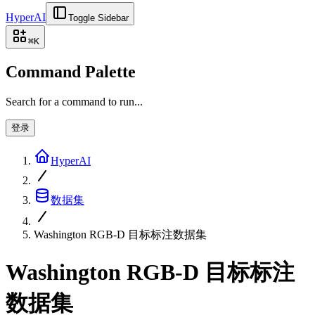
HyperAI
Toggle Sidebar
⌘
K
Command Palette
Search for a command to run...
登录
HyperAI
数据集
Washington RGB-D 目标标注数据集
Washington RGB-D 目标标注
数据集