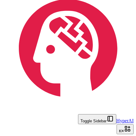
HyperAI
Toggle Sidebar
K
⌘