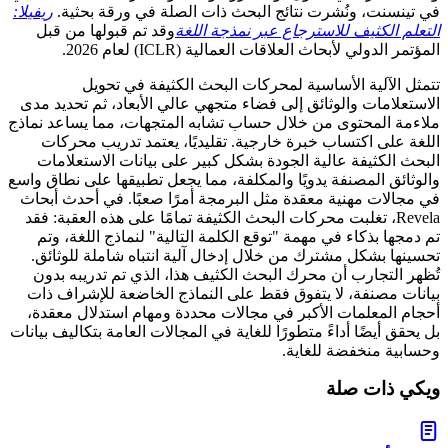
في تينسنت، ونُشرت نتائج البحث ذات الصلة في ورقة بحثية.
ريفيلا:
التعلم الكثيف للاسترجاع عبر نمذجة اللغة
وقد تم قبولها من قبل
المؤتمر الدولي لأبحاث العلاقات العمالية (ICLR) لعام 2026.
تتمثل الآلية الأساسية لمحركات البحث الكثيفة في تحويل
الاستعلامات والوثائق إلى فضاء متجهي عالي الأبعاد، ثم تحديد مدى
ملاءمة المحتوى من خلال حساب تشابه المتجهات، مما يساعد نماذج
اللغة على اكتساب خبرة خارجية. تقليديًا، يعتمد تدريب محركات
البحث الكثيفة عالية الجودة بشكل كبير على بيانات الاستعلامات
والوثائق المصنفة يدويًا والمكلفة، مما يجعل تطبيقها على نطاق واسع
في مجالات مهنية معقدة مثل البرمجة أمرًا صعبًا. في أحدث أبحاث
Revela، تغلبت محركات البحث الكثيفة تمامًا على هذه العقبة: فقد
تم دمجها بذكاء في مهمة "توقع الكلمة التالية" لنماذج اللغة، وتم
تحسينها بشكل مشترك من خلال إدخال آلية انتباه شاملة للوثائق.
تُظهر التجارب أن محرك البحث الكثيف هذا، الذي تم تدريبه بدون
بيانات مصنفة، لا يتفوق فقط على النماذج الخاضعة للإشراف ذات
أحجام المعلمات الأكبر في مجالات محددة ومهام استدلال معقدة،
بل يحقق أيضًا أداءً متطورًا للغاية في المجالات العامة بتكاليف بيانات
وحسابية منخفضة للغاية.
ويكي ذات صلة