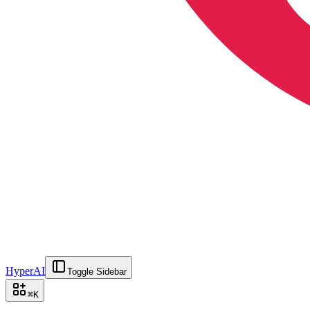
HyperAI
Toggle Sidebar
⌘
K