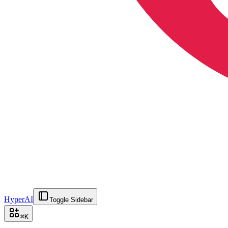
HyperAI
Toggle Sidebar
⌘
K