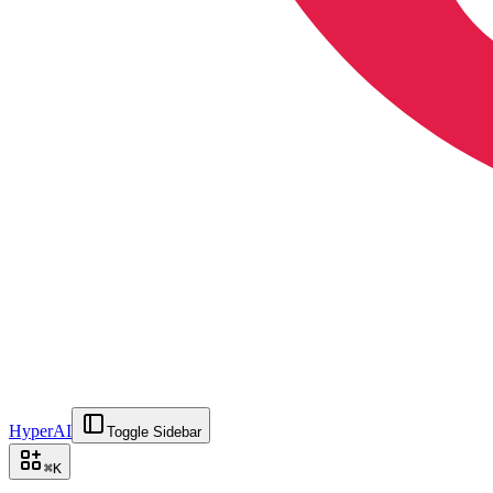
HyperAI
Toggle Sidebar
⌘
K