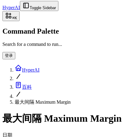
HyperAI
Toggle Sidebar
⌘
K
Command Palette
Search for a command to run...
登录
HyperAI
百科
最大间隔 Maximum Margin
最大间隔 Maximum Margin
日期