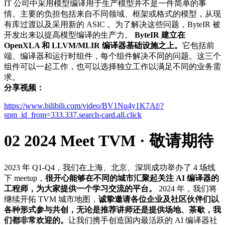
IT 公司中采用模型编译用于生产模型并不是一件简单的事
情。主要的负担包括来自不同领域、框架或格式的模型，从现
有库过渡以及采用新的 ASIC 。为了解决这些问题，ByteIR 被
开发出来以提高模型编译的生产力。
ByteIR 建立在
OpenXLA 和 LLVM/MLIR 编译器基础设施之上。
它包括前
端、编译器和运行时组件，每个组件解决不同的问题。这三个
组件可以一起工作，也可以选择独立工作以满足不同的业务需
求。
分享视频：
https://www.bilibili.com/video/BV1Nu4y1K7Af/?
spm_id_from=333.337.search-card.all.click
02
2024 Meet TVM · 敬请期待
2023 年 Q1-Q4，我们在上海、北京、深圳成功举办了 4 场线
下 meetup，
很开心能够在不同的城市汇聚起关注 AI 编译器的
工程师，为大家提供一个学习交流的平台。
2024 年，我们将
继续开拓 TVM 城市地图，
诚挚邀请各位企业及社区伙伴们以
各种形式参与共创，无论是推荐讲师还是提供场地、茶歇，我
们都非常欢迎的。
让我们携手创造国内最活跃的 AI 编译器社