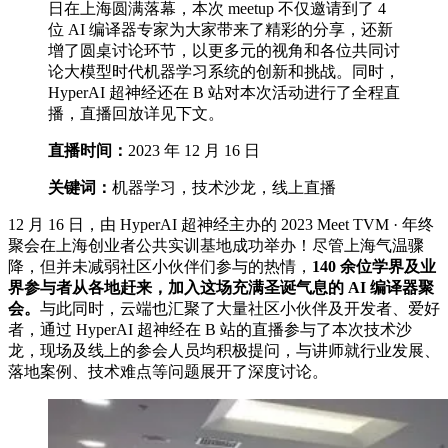
日在上海圆满落幕，本次 meetup 不仅邀请到了 4
位 AI 编译器专家为大家带来了精彩的分享，还新
增了圆桌讨论环节，以更多元的视角和各位共同讨
论大模型时代机器学习系统的创新和挑战。同时，
HyperAI 超神经还在 B 站对本次活动进行了全程直
播，直播回放详见下文。
直播时间：
2023 年 12 月 16 日
关键词：
机器学习，技术沙龙，线上直播
12 月 16 日，由 HyperAI 超神经主办的 2023 Meet TVM · 年终
聚会在上海创业者公共实训基地成功举办！尽管上海气温骤
降，但并未减弱社区小伙伴们参与的热情，
140 余位学界及业
界参与者从各地赶来，加入这场充满圣诞气息的 AI 编译器聚
会。
与此同时，云端也汇聚了大量社区小伙伴及开发者、爱好
者，通过 HyperAI 超神经在 B 站的直播参与了本次技术沙
龙，现场及线上的参会人员均积极提问，与讲师就行业发展、
落地案例、技术难点等问题展开了深度讨论。