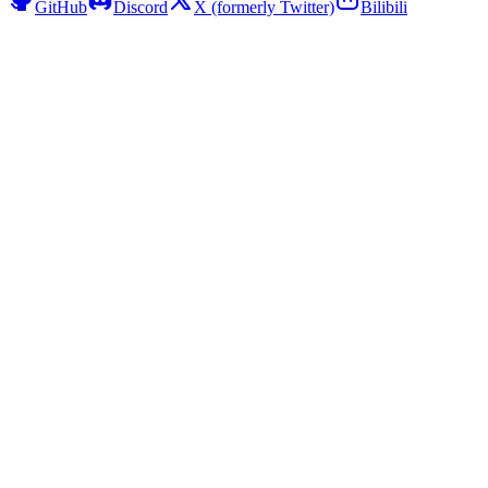
GitHub
Discord
X (formerly Twitter)
Bilibili