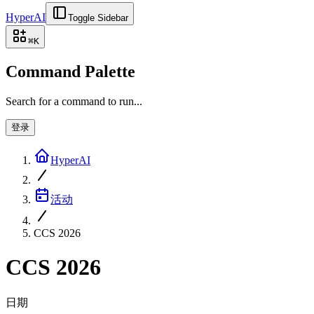
HyperAI
Toggle Sidebar
⌘
K
Command Palette
Search for a command to run...
登录
HyperAI
活动
CCS 2026
CCS 2026
日期