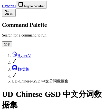
HyperAI
Toggle Sidebar
⌘
K
Command Palette
Search for a command to run...
登录
HyperAI
数据集
UD-Chinese-GSD 中文分词数据集
UD-Chinese-GSD 中文分词数
据集