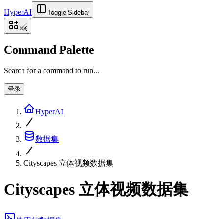
HyperAI
Toggle Sidebar
⌘
K
Command Palette
Search for a command to run...
登录
HyperAI
数据集
Cityscapes 立体视频数据集
Cityscapes 立体视频数据集