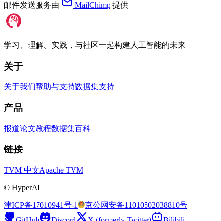
邮件发送服务由
MailChimp
提供
学习、理解、实践，与社区一起构建人工智能的未来
关于
关于我们
帮助与支持
数据集支持
产品
报道
论文
教程
数据集
百科
链接
TVM 中文
Apache TVM
©
HyperAI
津ICP备17010941号-1
京公网安备11010502038810号
GitHub
Discord
X (formerly Twitter)
Bilibili