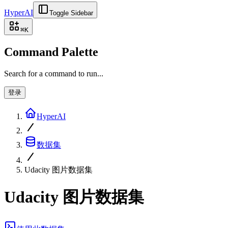
HyperAI
Toggle Sidebar
⌘
K
Command Palette
Search for a command to run...
登录
HyperAI
数据集
Udacity 图片数据集
Udacity 图片数据集