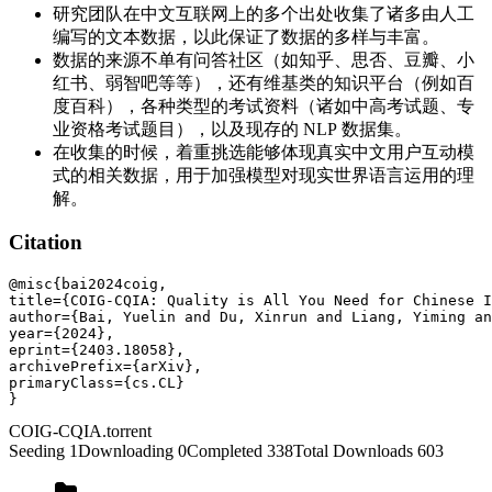
研究团队在中文互联网上的多个出处收集了诸多由人工
编写的文本数据，以此保证了数据的多样与丰富。
数据的来源不单有问答社区（如知乎、思否、豆瓣、小
红书、弱智吧等等），还有维基类的知识平台（例如百
度百科），各种类型的考试资料（诸如中高考试题、专
业资格考试题目），以及现存的 NLP 数据集。
在收集的时候，着重挑选能够体现真实中文用户互动模
式的相关数据，用于加强模型对现实世界语言运用的理
解。
Citation
@misc{bai2024coig,

title={COIG-CQIA: Quality is All You Need for Chinese I
author={Bai, Yuelin and Du, Xinrun and Liang, Yiming an
year={2024},

eprint={2403.18058},

archivePrefix={arXiv},

primaryClass={cs.CL}

COIG-CQIA
.torrent
Seeding
1
Downloading
0
Completed
338
Total Downloads
603