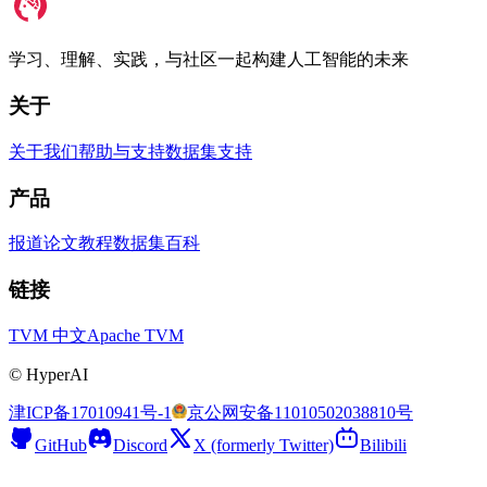
学习、理解、实践，与社区一起构建人工智能的未来
关于
关于我们
帮助与支持
数据集支持
产品
报道
论文
教程
数据集
百科
链接
TVM 中文
Apache TVM
©
HyperAI
津ICP备17010941号-1
京公网安备11010502038810号
GitHub
Discord
X (formerly Twitter)
Bilibili