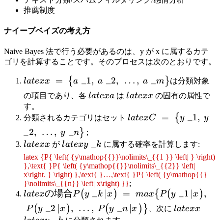
推薦制度
ナイーブベイズの考え方
Naive Bayes 法で行う必要があるのは、y が x に属するカテ
ゴリを計算することです。そのプロセスは次のとおりです。
latex {x\text{ }=\text{ }{ \left\{
=
_
1
,
_
2
,
…
,
_
{
}
l
a
t
e
x
x
a
a
a
m
は分類対象
{a\mathop{{}}\nolimits\_{{1}},\text{
latex
latex
の項目であり、各
l
a
t
e
x
a
は
l
a
t
e
x
x
の固有の属性で
}a\mathop{{}}\nolimits\_{{2
{a}
{x}
す。
}},\text{ }…,\text{
latex {C\text{ }=\text
=
_
1
,
{
分類されるカテゴリはセット
l
a
t
e
x
C
y
y
}a\mathop{{}}\nolimits\_{{m}}}
{y\mathop{{}}\nolimi
_
2
,
…
,
_
}
y
n
;
\right\} }}
}y\mathop{{
latex
latex
_
l
a
t
e
x
x
が
l
a
t
e
x
y
k
に属する確率を計算します:
}}\nolimits\_{{2}},\
{x}
{y\mathop{{}}\nolimits\_{{k}}}
latex {P{ \left( {y\mathop{{}}\nolimits\_{{1 }} \left| } \right)
}y\mathop{{}}\nolim
},\text{ }P{ \left( {y\mathop{{}}\nolimits\_{{2}} \left|
\right\} }}
x\right. } \right) },\text{ }…,\text{ }P{ \left( {y\mathop{{}
}\nolimits\_{{n}} \left| x\right) }}
;
latex の場合 {P{ \left(
の場合
_
∣
=
_
1
∣
,
(
)
{
(
)
l
a
t
e
x
P
y
k
x
ma
x
P
y
x
{y\mathop{{}}\nolimits\_{{k}}
_
2
∣
,
…
,
_
∣
latex
latex
(
)
(
)
}
P
y
x
P
y
n
x
、次に
l
a
t
e
x
x
\left| x\right. } \right) }\text{
{x}
{y\m
_