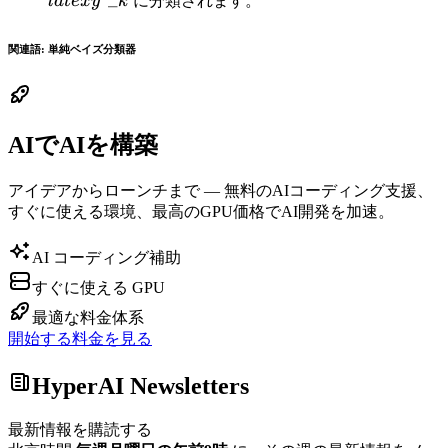
l
a
t
e
x
y
k
に分類されます。
}=\text{ }max{ \left\{ {P{
\left(
関連語: 単純ベイズ分類器
{y\mathop{{}}\nolimits\_{{1}}
\left| x\right. } \right) },\text{
}P{ \left(
{y\mathop{{}}\nolimits\_{{2}}
AIでAIを構築
\left| x\right. } \right) },\text{ }
…,\text{ }P{ \left(
アイデアからローンチまで — 無料のAIコーディング支援、
{y\mathop{{}
すぐに使える環境、最高のGPU価格でAI開発を加速。
}\nolimits\_{{n}} \left| x\right.
} \right) }} \right\} }}
AI コーディング補助
すぐに使える GPU
最適な料金体系
開始する
料金を見る
HyperAI Newsletters
最新情報を購読する