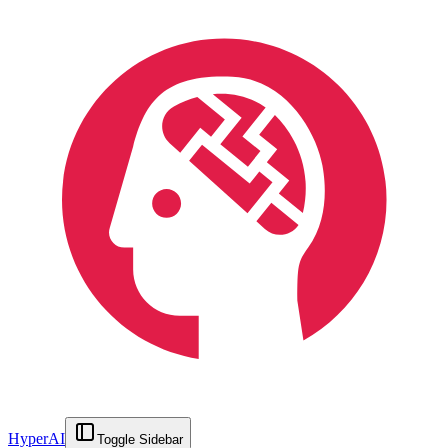
HyperAI
Toggle Sidebar