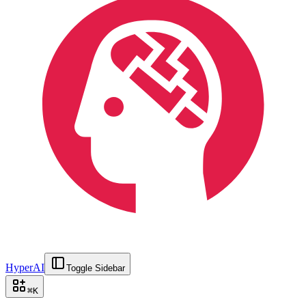
HyperAI
Toggle Sidebar
⌘
K