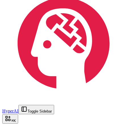
HyperAI
Toggle Sidebar
⌘
K