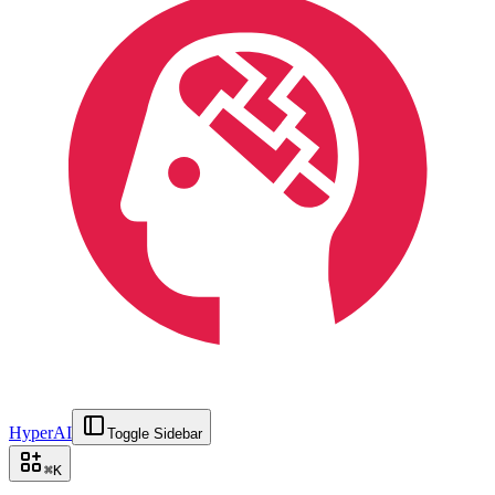
HyperAI
Toggle Sidebar
⌘
K