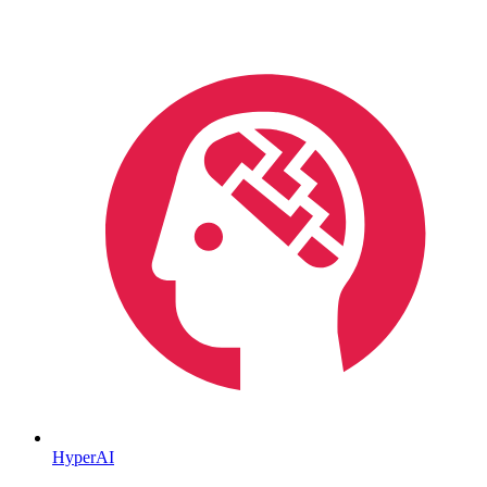
HyperAI