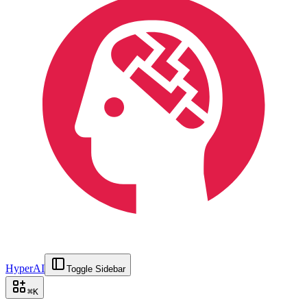
HyperAI
Toggle Sidebar
⌘
K