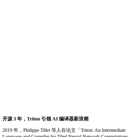
开源 3 年，Triton 引领 AI 编译器新浪潮
2019 年，Philippe Tillet 等人在论文「Triton: An Intermediate
Language and Compiler for Tiled Neural Network Computations」