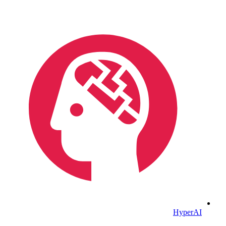
HyperAI