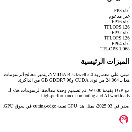
أداء FP8
غير مدعوم
أداء FP16
126 TFLOPS
أداء FP32
126 TFLOPS
أداء FP64
1.968 TFLOPS
الميزات الرئيسية
مبني على معمارية
NVIDIA Blackwell 2.0
، يتميز معالج الرسومات
هذا بـ
24,064
من نوى CUDA و
96 GB GDDR7
من الذاكرة.
مع TGP بقيمة
600 W
، تم تصميم وحدة معالجة الرسومات هذه لـ
.
high-performance computing and AI workloads
صدر في
2025.03
، يمثل هذا GPU تقنية
cutting-edge
في سوق GPU.