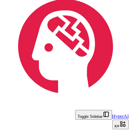
HyperAI
Toggle Sidebar
K
⌘